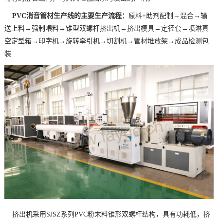
PVC消音管材生产线的主要生产流程：
原料+助剂配制→混合→输
送上料→强制喂料→锥型双螺杆挤出机→挤出模具→定径套→喷淋真
空定型箱→印字机→旋转牵引机→切割机→管材堆放架→成品检测包
装
挤出机采用SJSZ系列PVC粉末料锥形双螺杆结构，具有功耗低，挤