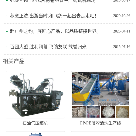
Φ86～Φ94 PVC片材卷芯管生产线试机现场
2018-05-17
秋意正浓,出游当时,和飞鸽一起出去走走吧！
2020-10-26
赴广州之约，展匠心产品，以品质链接世界。
2026-04-11
百团大战 胜利闭幕 飞鴿友联 载誉归来
2015-07-16
相关产品
石油气压缩机
PP/PE薄膜清洗生产线