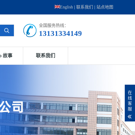
English
|
联系我们
|
站点地图
全国服务热线：
13131334149
go 故事
联系我们
在
线
客
服