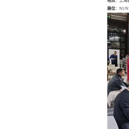
地点
：上海
展位
：N1/N