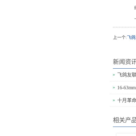
上一个:
飞鸽
新闻资
16-63
十月革
相关产