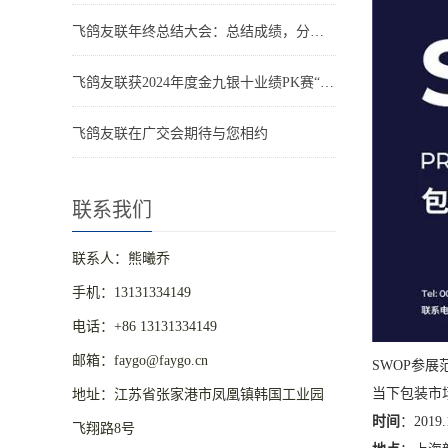
飞鸽友联年终总结大会：总结成绩，分享喜悦，迈向新征程
飞鸽友联获2024年度金九银十业绩PK赛“王者之师”
飞鸽友联在广交会期待与您相约
联系我们
联系人：熊曦乔
手机：13131334149
电话：+86 13131334149
邮箱：faygo@faygo.cn
SWOP参
当下包装市
地址：江苏省张家港市凤凰镇韩国工业园
时间
：2019.
飞翔路8号