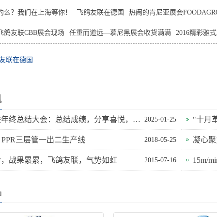
约么？我们在上海等你！
飞鸽友联在德国
热闹的肯尼亚展会FOODAGR
飞鸽友联CBB展会现场
任重而道远—慕尼黑展会收货满满
2016精彩雅
友联在德国
讯
飞鸽友联年终总结大会：总结成绩，分享喜悦，迈向新征程
"十月
2025-01-25
mm PPR三层管一出二生产线
凝心聚
2018-05-25
命，战果累累，飞鸽友联，气势如虹
15m/m
2015-07-16
品