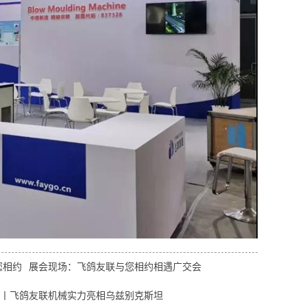
您相约
展会现场：飞鸽友联与您相约相遇广交会
丨飞鸽友联机械实力亮相乌兹别克斯坦