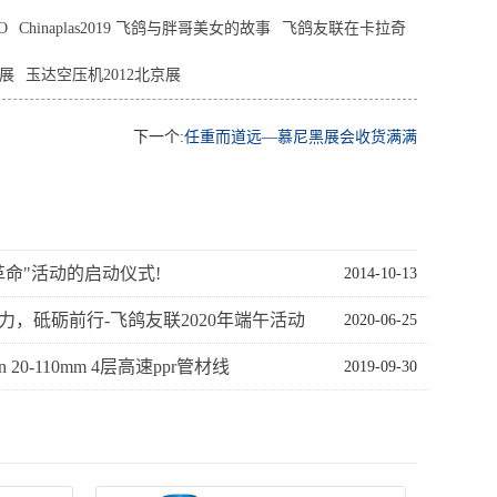
O
Chinaplas2019 飞鸽与胖哥美女的故事
飞鸽友联在卡拉奇
式展
玉达空压机2012北京展
下一个:
任重而道远—慕尼黑展会收货满满
革命"活动的启动仪式!
2014-10-13
力，砥砺前行-飞鸽友联2020年端午活动
2020-06-25
in 20-110mm 4层高速ppr管材线
2019-09-30